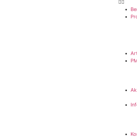
Be
Pro
Ar
P
Ak
In
Ko