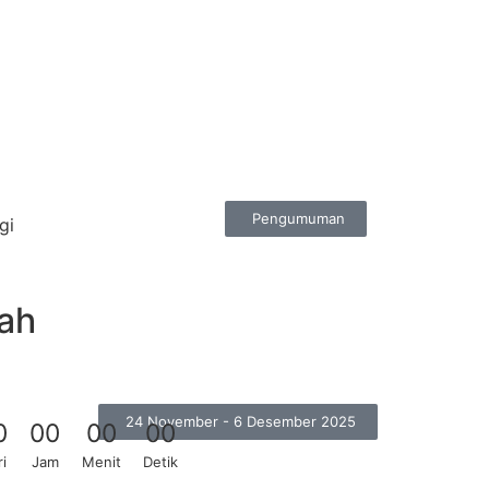
Pengumuman
gi
ah
24 November - 6 Desember 2025
0
0
0
0
0
0
0
i
Jam
Menit
Detik