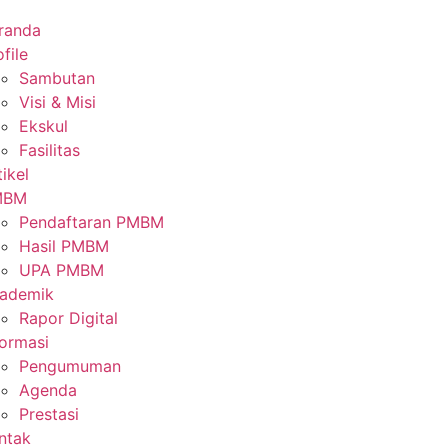
randa
file
Sambutan
Visi & Misi
Ekskul
Fasilitas
tikel
MBM
Pendaftaran PMBM
Hasil PMBM
UPA PMBM
ademik
Rapor Digital
formasi
Pengumuman
Agenda
Prestasi
ntak