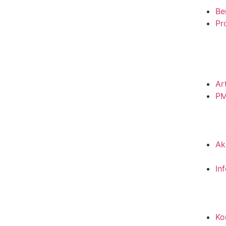
Be
Pro
Ar
P
Ak
In
Ko