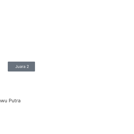
a
Juara 2
hwu Putra