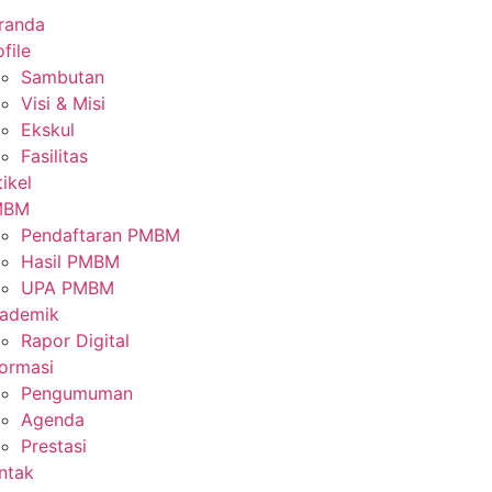
randa
file
Sambutan
Visi & Misi
Ekskul
Fasilitas
tikel
MBM
Pendaftaran PMBM
Hasil PMBM
UPA PMBM
ademik
Rapor Digital
formasi
Pengumuman
Agenda
Prestasi
ntak