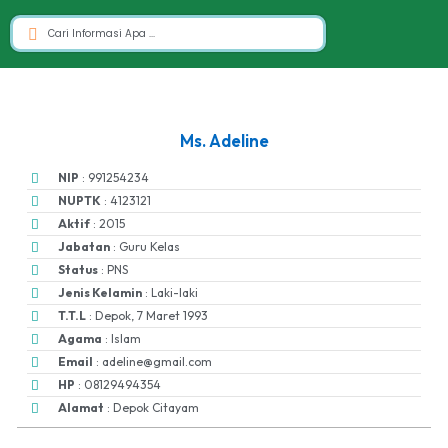
Ms. Adeline
NIP
: 991254234
NUPTK
: 4123121
Aktif
: 2015
Jabatan
: Guru Kelas
Status
: PNS
Jenis Kelamin
: Laki-laki
T.T.L
: Depok, 7 Maret 1993
Agama
: Islam
Email
: adeline@gmail.com
HP
: 08129494354
Alamat
: Depok Citayam